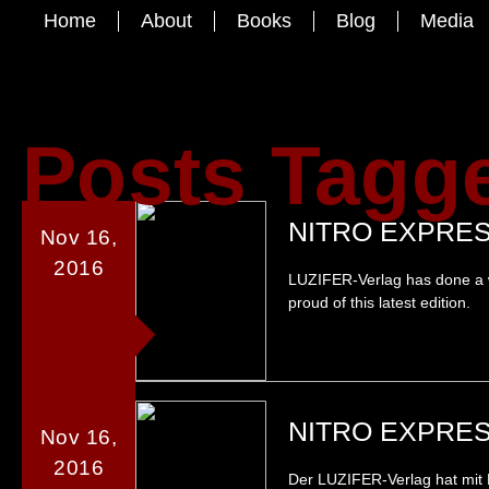
Home
About
Books
Blog
Media
Posts Tagg
NITRO EXPRES
Nov 16,
2016
LUZIFER-Verlag has done a wo
proud of this latest edition.
NITRO EXPRES
Nov 16,
2016
Der LUZIFER-Verlag hat mit Ni